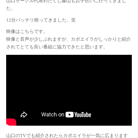
山口サークル代表わたくし藤山もお手伝いに行ってきまし
MENU
た。
SAMURAI CAPOEIRA 福岡
12分バッチリ映ってきました。笑
SAMURAI CAPOEIRA 山口
映像はこちらです。
SAMURAI CAPOEIRA広島
映像と音声が少しぶれますが、カポエイラがしっかりと紹介
クラス情報
されてとても良い番組に協力できたと思います。
指導者紹介
昇級・帯のシステム
料金体制・規約
オフィシャルHP
Youtube動画チャンネル
Top
最近の投稿
山口のTVでも紹介されたらカポエイラが一気に広まります