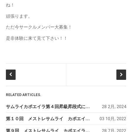
サムライカポエイラ第４回昇級
ね！
昇段式に参加しました!
頑張ります。
第１０回 メストレサムライ
カポエイラ講習会【令和４年１
ただ今サークルメンバー大募集！
０月１６日（日）】
是非体験に来て見て下さい！！
第９回 メストレサムライ カ
ポエイラ講習会【令和４年８月
７日（日）】
練習イメージ
第７回 メストレサムライ カ
ポエイラ講習会【令和元年１０
月２７日（日）】
RELATED ARTICLES.
カテゴリー
News
28 2月, 2024
サムライカポエイラ第４回昇級昇段式に参加しました!
未分類
03 10月, 2022
第１０回 メストレサムライ カポエイラ講習会【令和４年１０月１６日（日）】
28 7月, 2022
第９回 メストレサムライ カポエイラ講習会【令和４年８月７日（日）】