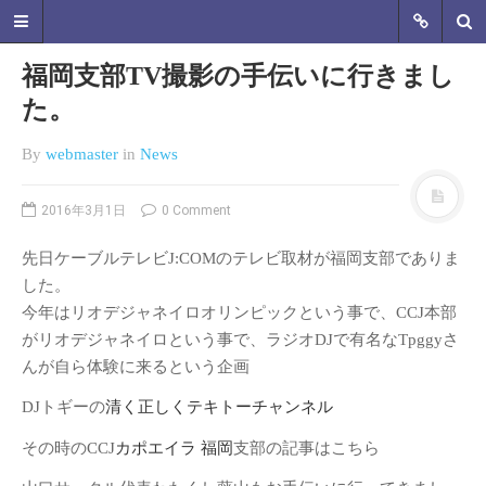
福岡支部TV撮影の手伝いに行きまし
た。
By
webmaster
in
News
SAMURAI CAPOEIRA 山
口カポエイラグループ
2016年3月1日
0 Comment
山口県のカポエイラグループ Meatre
先日ケーブルテレビJ:COMのテレビ取材が福岡支部でありま
SAMURAIの管轄するカポエイラ山口
オフィシャルHP 2016年1月より正式
した。
に活動開始！ ただいま新規仲間を募
今年はリオデジャネイロオリンピックという事で、CCJ本部
集中です。体を動かすのが好きな
がリオデジャネイロという事で、ラジオDJで有名なTpggyさ
人、格闘技に興味がある、キレイな
んが自ら体験に来るという企画
体を手に入れたい、音楽に興味があ
る、とにかくカッコよく目立ちた
DJトギーの
清く正しくテキトーチャンネル
い！…など！一度体験してみて下さ
い。
その時のCCJ
カポエイラ 福岡
支部の記事はこちら