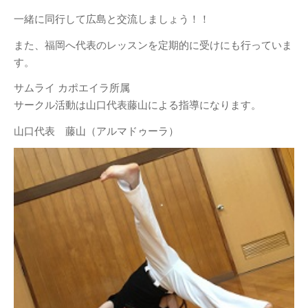
サムライカポエイラ第４回昇級
一緒に同行して広島と交流しましょう！！
昇段式に参加しました!
また、福岡へ代表のレッスンを定期的に受けにも行っていま
第１０回 メストレサムライ
カポエイラ講習会【令和４年１
す。
０月１６日（日）】
サムライ カポエイラ所属
第９回 メストレサムライ カ
サークル活動は山口代表藤山による指導になります。
ポエイラ講習会【令和４年８月
７日（日）】
山口代表 藤山（アルマドゥーラ）
練習イメージ
第７回 メストレサムライ カ
ポエイラ講習会【令和元年１０
月２７日（日）】
カテゴリー
News
未分類