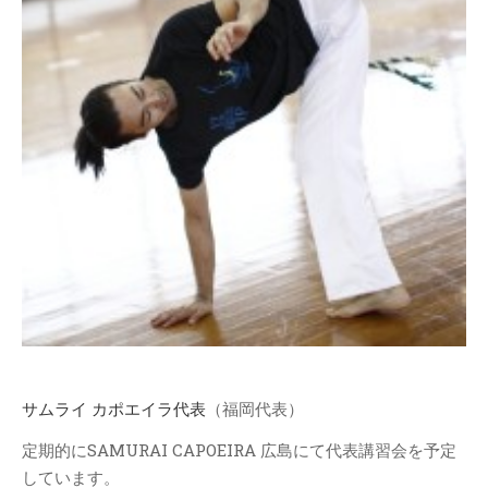
MENU
SAMURAI CAPOEIRA 福岡
SAMURAI CAPOEIRA 山口
SAMURAI CAPOEIRA広島
クラス情報
指導者紹介
昇級・帯のシステム
料金体制・規約
オフィシャルHP
Youtube動画チャンネル
サムライ カポエイラ代表
（福岡代表）
Top
定期的にSAMURAI CAPOEIRA 広島にて代表講習会を予定
最近の投稿
しています。