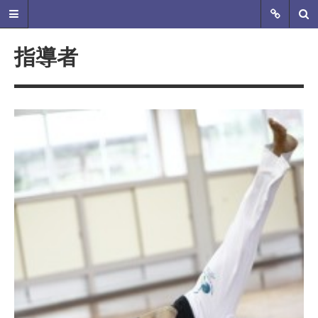
指導者
SAMURAI CAPOEIRA 山
口カポエイラグループ
山口県のカポエイラグループ Meatre
SAMURAIの管轄するカポエイラ山口
オフィシャルHP 2016年1月より正式
に活動開始！ ただいま新規仲間を募
集中です。体を動かすのが好きな
人、格闘技に興味がある、キレイな
体を手に入れたい、音楽に興味があ
る、とにかくカッコよく目立ちた
い！…など！一度体験してみて下さ
い。